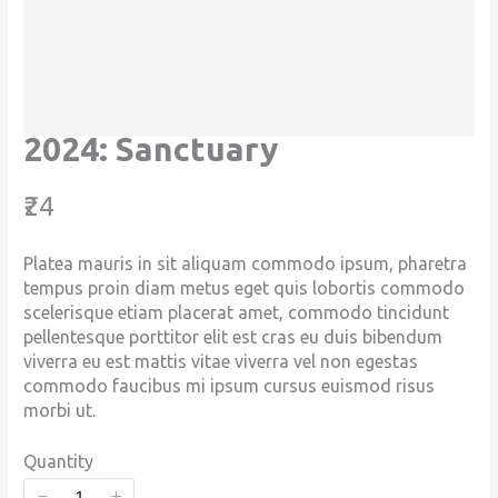
2024: Sanctuary
N
₹24
o
Platea mauris in sit aliquam commodo ipsum, pharetra
w
tempus proin diam metus eget quis lobortis commodo
scelerisque etiam placerat amet, commodo tincidunt
pellentesque porttitor elit est cras eu duis bibendum
viverra eu est mattis vitae viverra vel non egestas
commodo faucibus mi ipsum cursus euismod risus
morbi ut.
Quantity