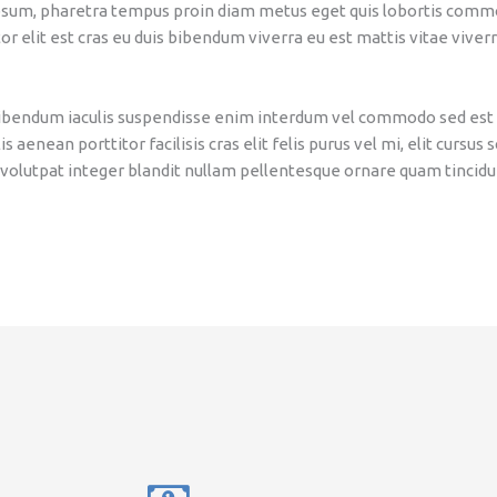
psum, pharetra tempus proin diam metus eget quis lobortis comm
r elit est cras eu duis bibendum viverra eu est mattis vitae viv
 bibendum iaculis suspendisse enim interdum vel commodo sed est
s aenean porttitor facilisis cras elit felis purus vel mi, elit curs
 volutpat integer blandit nullam pellentesque ornare quam tincid