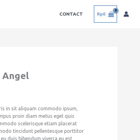
CONTACT
Rp
0
 Angel
ris in sit aliquam commodo ipsum,
empus proin diam metus eget quis
ommodo scelerisque etiam placerat
odo tincidunt pellentesque porttitor
s eu duis bibendum viverra eu est