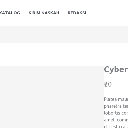
KATALOG
KIRIM NASKAH
REDAKSI
Cyber
N
₹20
o
Platea mau
w
pharetra t
lobortis c
amet, comm
elit est cra