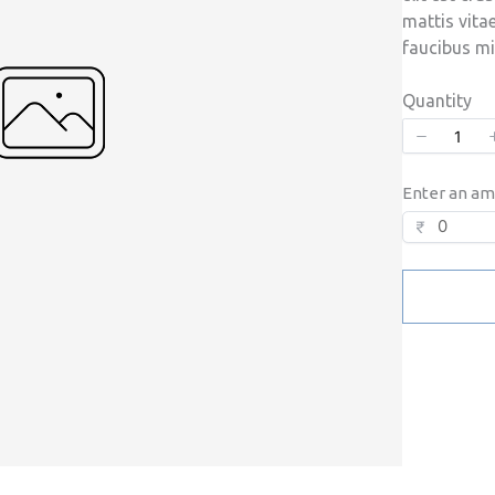
mattis vita
faucibus mi
Quantity
Enter an a
₹