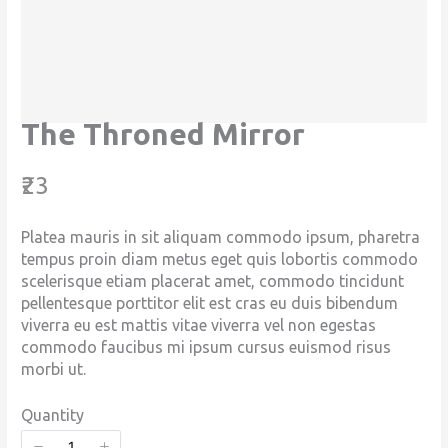
The Throned Mirror
N
₹23
o
Platea mauris in sit aliquam commodo ipsum, pharetra
w
tempus proin diam metus eget quis lobortis commodo
scelerisque etiam placerat amet, commodo tincidunt
pellentesque porttitor elit est cras eu duis bibendum
viverra eu est mattis vitae viverra vel non egestas
commodo faucibus mi ipsum cursus euismod risus
morbi ut.
Quantity