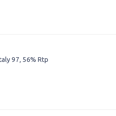
Italy 97, 56% Rtp