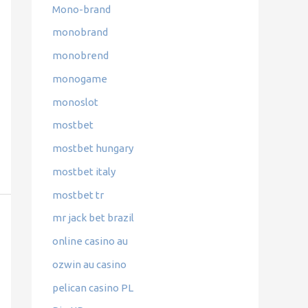
Mono-brand
monobrand
monobrend
monogame
monoslot
mostbet
mostbet hungary
mostbet italy
mostbet tr
mr jack bet brazil
online casino au
ozwin au casino
pelican casino PL