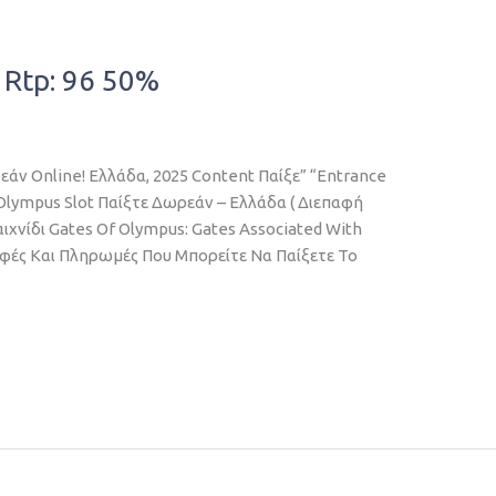
 Rtp: 96 50%
άν Online! Ελλάδα, 2025 Content Παίξε” “Entrance
 Olympus Slot Παίξτε Δωρεάν – Ελλάδα ( Διεπαφή
αιχνίδι Gates Of Olympus: Gates Associated With
φές Και Πληρωμές Που Μπορείτε Να Παίξετε Το