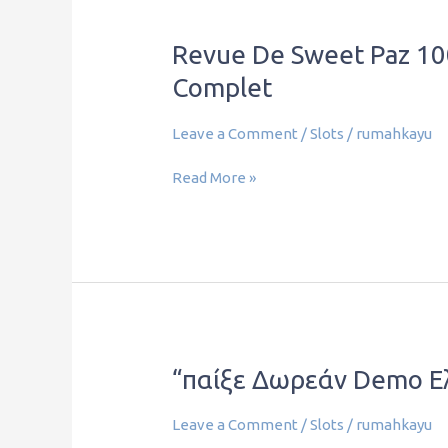
Revue
Revue De Sweet Paz 100
De
Complet
Sweet
Paz
Leave a Comment
/
Slots
/
rumahkayu
1000,
Démo
Read More »
Sans
Frais
Et
Guide
Complet
“παίξε
“παίξε Δωρεάν Demo Ελ
Δωρεάν
Demo
Leave a Comment
/
Slots
/
rumahkayu
Ελληνικά