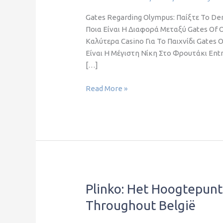
Slots
Και
Gates Regarding Olympus: Παίξτε Το De
Gambling
Ποια Είναι Η Διαφορά Μεταξύ Gates Of 
Establishment
Καλύτερα Casino Για Το Παιχνίδι Gates
Demo
Είναι Η Μέγιστη Νίκη Στο Φρουτάκι Entr
Παιχνίδια”
[…]
Read More »
Plinko:
Plinko: Het Hoogtepunt
Het
Throughout België
Hoogtepunt
Voor