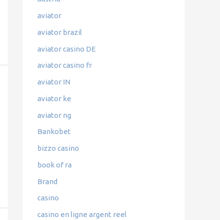
aviator
aviator brazil
aviator casino DE
aviator casino fr
aviator IN
aviator ke
aviator ng
Bankobet
bizzo casino
book of ra
Brand
casino
casino en ligne argent reel