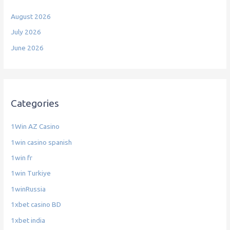
August 2026
July 2026
June 2026
Categories
1Win AZ Casino
1win casino spanish
1win fr
1win Turkiye
1winRussia
1xbet casino BD
1xbet india