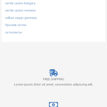
verde casino hungary
verde casino romania
vulkan vegas germany
Пролив сетки
сателлиты
FREE SHIPPING
Lorem ipsum dolor sit amet, consectetur adipiscing elit.