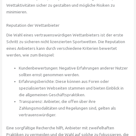
Wettaktivitäten sicher zu gestalten und mögliche Risiken zu
minimieren.
Reputation der Wettanbieter
Die Wahl eines vertrauenswürdigen Wettanbieters ist der erste
Schritt zu sicheren nicht lizenzierten Sportwetten. Die Reputation
eines Anbieters kann durch verschiedene Kriterien bewertet
werden, wie zum Beispiel:
Kundenbewertungen: Negative Erfahrungen anderer Nutzer
sollten ernst genommen werden.
Erfahrungsberichte: Diese können aus Foren oder
spezialisierten Webseiten stammen und bieten Einblick in
die allgemeinen Geschäftspraktiken.
Transparenz: Anbieter, die offen über ihre
Zahlungsmodalitäten und Regelungen sind, gelten als
vertrauenswürdiger.
Eine sorgfältige Recherche hilft, Anbieter mit zweifelhaften
Praktiken zu vermeiden und die Wahl auf solche zu fokussieren, die