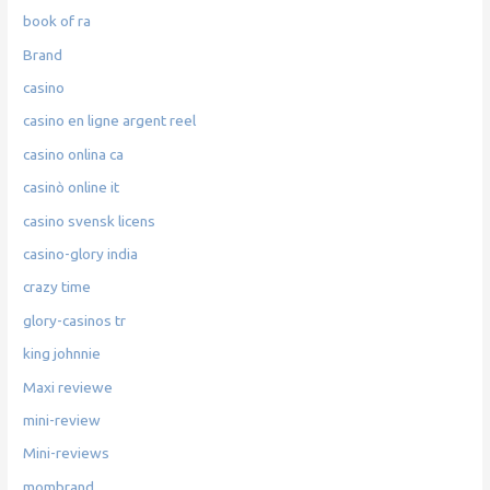
book of ra
Brand
casino
casino en ligne argent reel
casino onlina ca
casinò online it
casino svensk licens
casino-glory india
crazy time
glory-casinos tr
king johnnie
Maxi reviewe
mini-review
Mini-reviews
mombrand